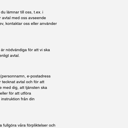
 lämnar till oss, t.ex. i
r avtal med oss avseende
brev, kontaktar oss eller använder
är nödvändiga för att vi ska
nligt avtal.
r (personnamn, e-postadress
 tecknat avtal och för att
 med dig, att tjänsten ska
ller för att utföra
nstruktion från din
 fullgöra våra förpliktelser och