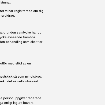
 lämnat.
ter vi har registrerade om dig.
sterutdrag.
liga grunden samtycke har du
amtycke avseende framtida
 den behandling som skett för
 utför med stöd av en
sutskick så som nyhetsbrev.
nk i det aktuella utskicket.
ina personuppgifter raderade.
ga enligt lag att bevara