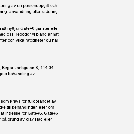
tering av en personuppgift och
ring, användning eller radering
ätt nyttjar Gate46 tjänster eller
med oss, redogör vi bland annat
ter och vilka rättigheter du har
Birger Jarlsgatan 8, 114 34
gets behandling av
 som krävs för fullgörandet av
e till behandlingen eller om
gat intresse för Gate46. Gate46
å grund av krav i lag eller