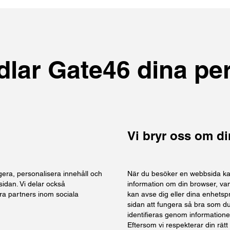
dlar Gate46 dina pe
Vi bryr oss om din
gera, personalisera innehåll och
När du besöker en webbsida ka
idan. Vi delar också
information om din browser, van
a partners inom sociala
kan avse dig eller dina enhetsp
sidan att fungera så bra som du 
identifieras genom information
Eftersom vi respekterar din rätt ti