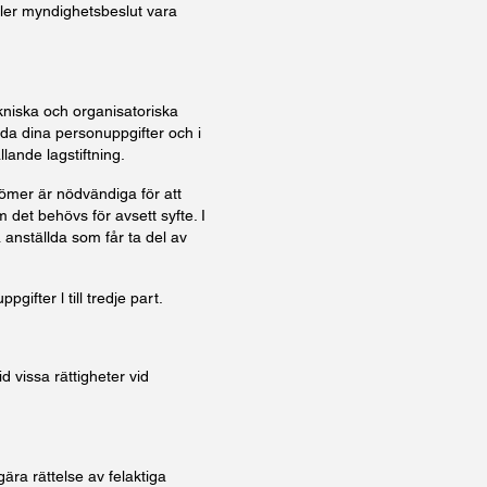
ller myndighetsbeslut vara
ekniska och organisatoriska
ydda dina personuppgifter och i
llande lagstiftning.
ömer är nödvändiga för att
det behövs för avsett syfte. I
a anställda som får ta del av
gifter l till tredje part.
d vissa rättigheter vid
ära rättelse av felaktiga