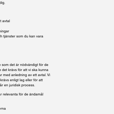
dig.
t avtal
ningar
h tjänster som du kan vara
 som det är nödvändigt för de
det krävs för att vi ska kunna
ar med anledning av ett avtal. Vi
vs enligt lag eller för att
år en juridisk process.
är relevanta för de ändamål
erna