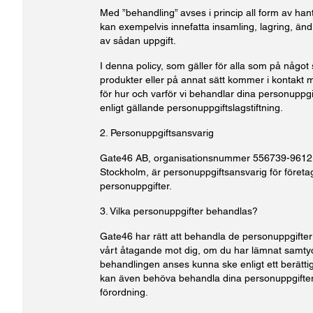
Med ”behandling” avses i princip all form av han
kan exempelvis innefatta insamling, lagring, änd
av sådan uppgift.
I denna policy, som gäller för alla som på något s
produkter eller på annat sätt kommer i kontakt 
för hur och varför vi behandlar dina personuppgif
enligt gällande personuppgiftslagstiftning.
2. Personuppgiftsansvarig
Gate46 AB, organisationsnummer 556739-9612, 
Stockholm, är personuppgiftsansvarig för företa
personuppgifter.
3. Vilka personuppgifter behandlas?
Gate46 har rätt att behandla de personuppgifter
vårt åtagande mot dig, om du har lämnat samtyck
behandlingen anses kunna ske enligt ett berätti
kan även behöva behandla dina personuppgifter p
förordning.