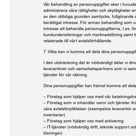
Vår behandling av personuppgifter sker i huvudsa
administrera våra rättigheter och skyldigheter en
av den rättsliga grunden samtycke, fullgörande a
berättigat intresse. För annan behandling som utf
intresse att behandla personuppgifterna, t.ex. fö
kundundersökningar och marknadsföring samt til
relaterade till vårt avtalsförhållande.
7. Vilka kan vi komma att dela dina personuppgi
I den utsträckning det är nödvändigt delar vi d
leverantörer och samarbetspartners som vi sam
tjänster för vår räkning.
Dina personuppgifter kan främst komma att del
– Företag som hjälper oss med vår betalningshan
– Företag som vi inhandlar varor och tjänster ifrå
våra avtalsförpliktelser (exempelvis leverantör 
inventarier)
– Företag som hjälper oss med arkivering
– IT-tjänster (nödvändig drift, teknisk support oc
lösningar)