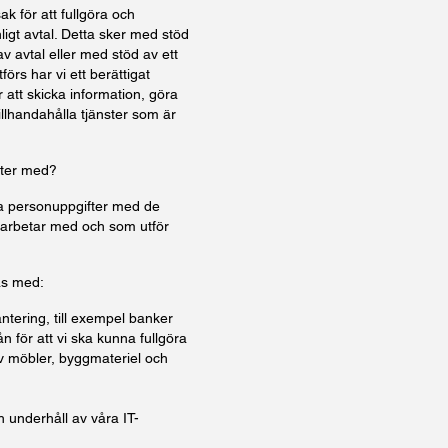
k för att fullgöra och
ligt avtal. Detta sker med stöd
v avtal eller med stöd av ett
örs har vi ett berättigat
r att skicka information, göra
lhandahålla tjänster som är
fter med?
ina personuppgifter med de
arbetar med och som utför
as med:
tering, till exempel banker
n för att vi ska kunna fullgöra
av möbler, byggmateriel och
h underhåll av våra IT-